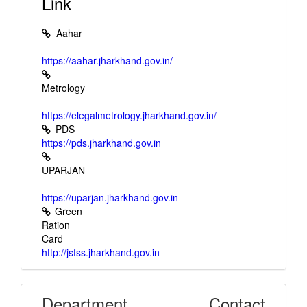
Link
जनवितरण प्रणाली दुकानों तक Direct Door Step Delivery
के कार्यान्वयन हेतु आहूत बैठक की कार्यवाही।
EOI for Rate of Interest for Investment of an
Aahar
Amount of Rs. 100 Crore (Approx.) in Auto Sweep
Fixed Deposit from Public and Private Sector Banks
https://aahar.jharkhand.gov.in/
(Scheduled Commercial Banks)
Metrology
https://elegalmetrology.jharkhand.gov.in/
PDS
https://pds.jharkhand.gov.in
UPARJAN
https://uparjan.jharkhand.gov.in
Green
Ration
Card
http://jsfss.jharkhand.gov.in
Department Contact