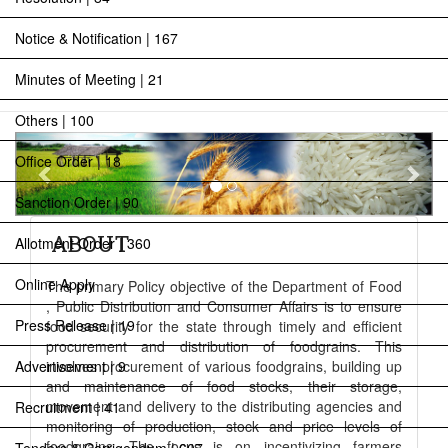
Notice & Notification | 167
Minutes of Meeting | 21
Others | 100
Previous
Next
Office Order | 18
Sanction Order | 90
ABOUT
Allotment Order | 360
Online Apply
The primary Policy objective of the Department of Food
, Public Distribution and Consumer Affairs is to ensure
Press Release | 19
food security for the state through timely and efficient
procurement and distribution of foodgrains. This
Advertisement | 9
involves procurement of various foodgrains, building up
and maintenance of food stocks, their storage,
movement and delivery to the distributing agencies and
Recruitment | 41
monitoring of production, stock and price levels of
foodgrains. The focus is on incentivizing farmers