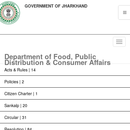
GOVERNMENT OF JHARKHAND
Toggl
navig
Department of Food, Public
Distribution & Consumer Affairs
Acts & Rules | 14
Policies | 2
Citizen Charter | 1
Sankalp | 20
Circular | 31
Resolution | 84